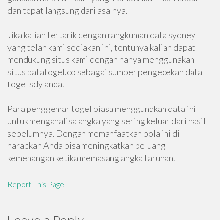
dan tepat langsung dari asalnya.
Jika kalian tertarik dengan rangkuman data sydney
yang telah kami sediakan ini, tentunya kalian dapat
mendukung situs kami dengan hanya menggunakan
situs datatogel.co sebagai sumber pengecekan data
togel sdy anda.
Para penggemar togel biasa menggunakan data ini
untuk menganalisa angka yang sering keluar dari hasil
sebelumnya. Dengan memanfaatkan pola ini di
harapkan Anda bisa meningkatkan peluang
kemenangan ketika memasang angka taruhan.
Report This Page