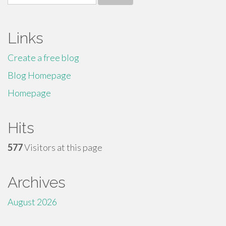
for:
Links
Create a free blog
Blog Homepage
Homepage
Hits
577
Visitors at this page
Archives
August 2026