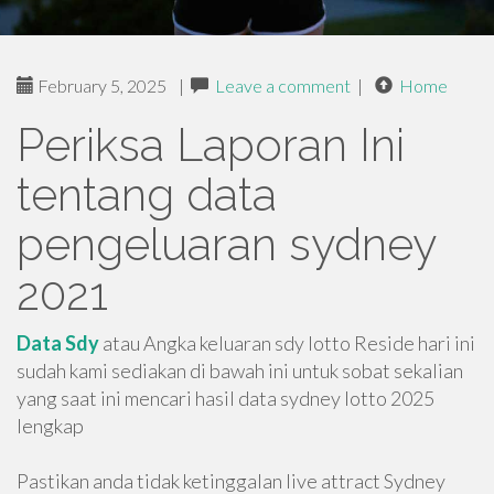
February 5, 2025
|
Leave a comment
|
Home
Periksa Laporan Ini
tentang data
pengeluaran sydney
2021
Data Sdy
atau Angka keluaran sdy lotto Reside hari ini
sudah kami sediakan di bawah ini untuk sobat sekalian
yang saat ini mencari hasil data sydney lotto 2025
lengkap
Pastikan anda tidak ketinggalan live attract Sydney