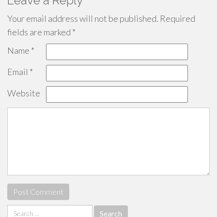
Leave a Reply
Your email address will not be published.
Required
fields are marked
*
Name
*
Email
*
Website
Search