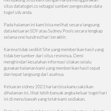
situs datatogel.co sebagai sumber pengecekan data
togel sdy anda.
Pada halaman ini kami bisa melihat secara langsung
data keluaran SDY atau Sydney Pools secara lengkap
selama one hundred hari terakhir.
Karena tidak sedikit Site yang memberikan hasil yang
tidak bersumber dari situs resminya. Demi
menghindari kesalahan informasi silakan selalu
gunakan halaman kami yang memberikan hasil cepat
dan tepat langsung dari asalnya.
Keluaran sidney 2021 harian bisa kamu saksikan
dihalaman ini, lihat lebih banyak angka keluar togel hari
ini di menu bawah yang telah kami sediakan.