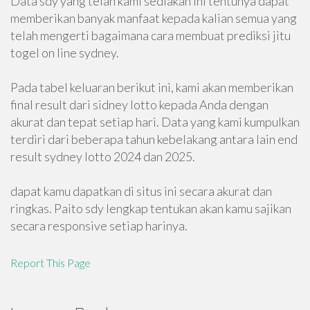
Data sdy yang telah kami sediakan ini tentunya dapat
memberikan banyak manfaat kepada kalian semua yang
telah mengerti bagaimana cara membuat prediksi jitu
togel on line sydney.
Pada tabel keluaran berikut ini, kami akan memberikan
final result dari sidney lotto kepada Anda dengan
akurat dan tepat setiap hari. Data yang kami kumpulkan
terdiri dari beberapa tahun kebelakang antara lain end
result sydney lotto 2024 dan 2025.
dapat kamu dapatkan di situs ini secara akurat dan
ringkas. Paito sdy lengkap tentukan akan kamu sajikan
secara responsive setiap harinya.
Report This Page