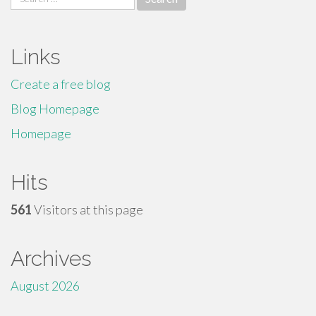
for:
Links
Create a free blog
Blog Homepage
Homepage
Hits
561
Visitors at this page
Archives
August 2026